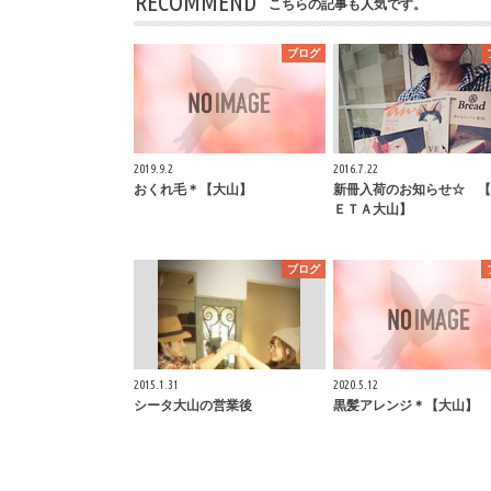
RECOMMEND
こちらの記事も人気です。
ブログ
2019.9.2
2016.7.22
おくれ毛＊【大山】
新冊入荷のお知らせ☆ 【
ＥＴＡ大山】
ブログ
2015.1.31
2020.5.12
シータ大山の営業後
黒髪アレンジ＊【大山】