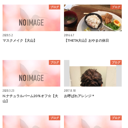
ブログ
ブログ
2020.5.2
2016.6.7
マスクメイク【大山】
【THETA大山】おやまの休日
ブログ
ブログ
2020.3.23
2017.8.18
N.ナチュラルバーム20％オフ☆【大
お呼ばれアレンジ＊
山】
ブログ
ブログ