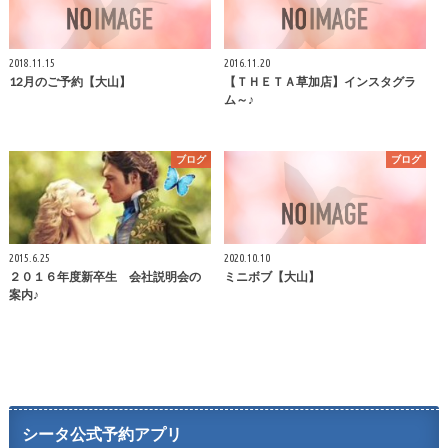
2018.11.15
2016.11.20
12月のご予約【大山】
【ＴＨＥＴＡ草加店】インスタグラ
ム～♪
ブログ
ブログ
2015.6.25
2020.10.10
２０１６年度新卒生 会社説明会の
ミニボブ【大山】
案内♪
シータ公式予約アプリ