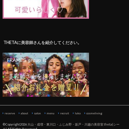
THETAに美容師さんを紹介してください。
reserve
about
salon
menu
recruit
luko
cosmeliving
©Copyright2026
大山・成増・東川口・ふじみ野・坂戸・川越の美容室 theta(シー
タ)
.All Rights Reserved.