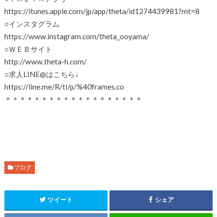
https://itunes.apple.com/jp/app/theta/id1274439981?mt=8
○インスタグラム
https://www.instagram.com/theta_ooyama/
○ＷＥＢサイト
http://www.theta-h.com/
○求人LINE@はこちら↓
https://line.me/R/ti/p/%40frames.co
＊＊＊＊＊＊＊＊＊＊＊＊＊＊＊＊＊＊＊
ブログ
ツイート
シェア