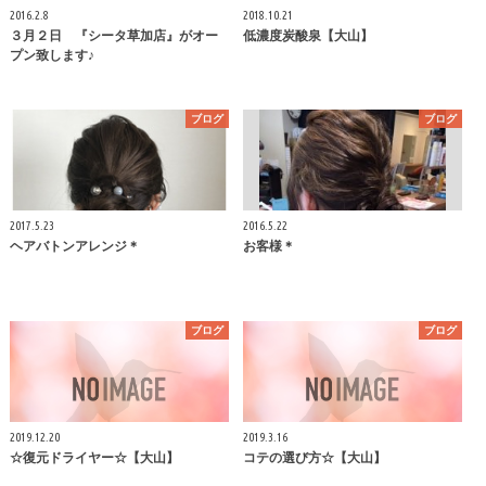
2016.2.8
2018.10.21
３月２日 『シータ草加店』がオー
低濃度炭酸泉【大山】
プン致します♪
ブログ
ブログ
2017.5.23
2016.5.22
ヘアバトンアレンジ＊
お客様＊
ブログ
ブログ
2019.12.20
2019.3.16
☆復元ドライヤー☆【大山】
コテの選び方☆【大山】