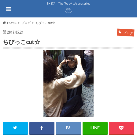
THE.TA The Today`s Accessories
HOME
ブログ
ちびっこcut☆
2017.05.21
ブログ
ちびっこcut☆