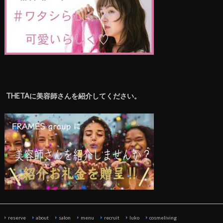
THETAに美容師さんを紹介してください。
reserve
about
salon
menu
recruit
luko
cosmeliving