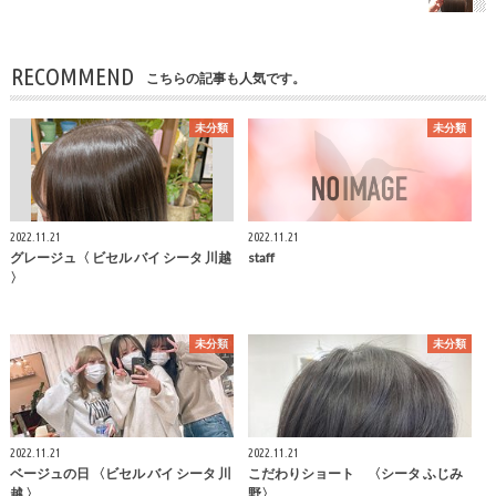
RECOMMEND
こちらの記事も人気です。
未分類
未分類
2022.11.21
2022.11.21
グレージュ〈 ビセル バイ シータ 川越
staff
〉
未分類
未分類
2022.11.21
2022.11.21
ベージュの日 〈ビセル バイ シータ 川
こだわりショート 〈シータ ふじみ
越 〉
野〉