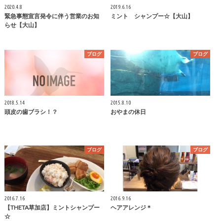
2020.4.8
2019.6.16
緊急事態宣言発令に伴う営業のお知
ミント シャンプー☆【大山】
らせ【大山】
ブログ
ブログ
2018.5.14
2015.8.10
頭皮の歯ブラシ！？
おやまの休日
ブログ
ブログ
2016.7.16
2016.9.16
【THETA草加店】ミントシャンプー
ヘアアレンジ＊
☆