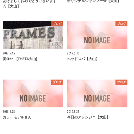
あけましておめでとうございます
オリジナルシャンプー☆【大山】
☆【大山】
ブログ
ブログ
2017.5.15
2019.5.30
美Ster [THETA大山]
ヘッドスパ【大山】
ブログ
ブログ
2018.6.28
2019.8.22
カラーモデルさん
今日のアレンジ＊【大山】