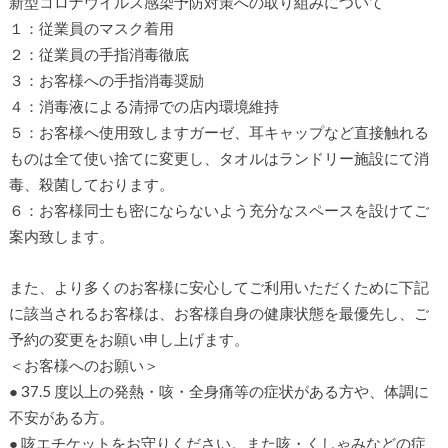
新型コロナウイルス感染予防対策への取り組みについて
１：従業員のマスク着用
２：従業員の手指消毒徹底
３：お客様への手指消毒奨励
４：消毒液による清掃での店内環境維持
５：お客様へ使用致しますガーゼ、耳キャップなど直接触れる
ものは全て使い捨てに変更し、タオルはランドリー施設にて消
毒、殺菌しております。
６：お客様同士も密にならないよう充分なスペースを設けてご
案内致します。
また、より多くのお客様に安心してご利用いただくために下記
に該当されるお客様は、お客様自身の健康状態を最優先し、ご
予約の変更をお願い申し上げます。
＜お客様へのお願い＞
● 37.5 度以上の発熱・咳・全身痛等の症状がある方や、体調に
不安がある方。
● 咳エチケットをお守りください。また咳・くしゃみなどの症