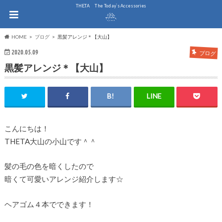
THE.TA The Today`s Accessories
HOME
ブログ
黒髪アレンジ＊【大山】
2020.05.09
ブログ
黒髪アレンジ＊【大山】
こんにちは！
THETA大山の小山です＾＾
髪の毛の色を暗くしたので
暗くて可愛いアレンジ紹介します☆
ヘアゴム４本でできます！