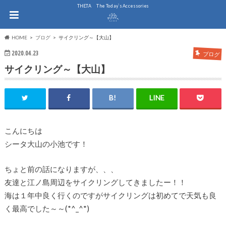
THE.TA The Today`s Accessories
HOME
ブログ
サイクリング～【大山】
2020.04.23
ブログ
サイクリング～【大山】
こんにちは
シータ大山の小池です！
ちょと前の話になりますが、、、
友達と江ノ島周辺をサイクリングしてきましたー！！
海は１年中良く行くのですがサイクリングは初めてで天気も良
く最高でした～～(*^_^*)