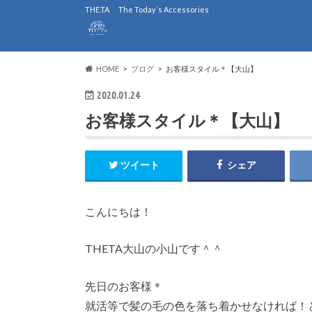
THE.TA The Today`s Accessories
HOME
ブログ
お客様スタイル＊【大山】
2020.01.24
お客様スタイル＊【大山】
ツイート
シェア
こんにちは！
THETA大山の小山です＾＾
先日のお客様＊
就活等で髪の毛の色を落ち着かせなければ！