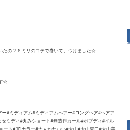
いたの２６ミリのコテで巻いて、つけました☆
す☆
アー#ミディアム#ミディアムヘアー#ロングヘア#ヘアア
れセミディ#丸みショート#無造作カール#ボブディ#イル
ート#3Dカラー#大人かわいい#大山#大山東口#大山美