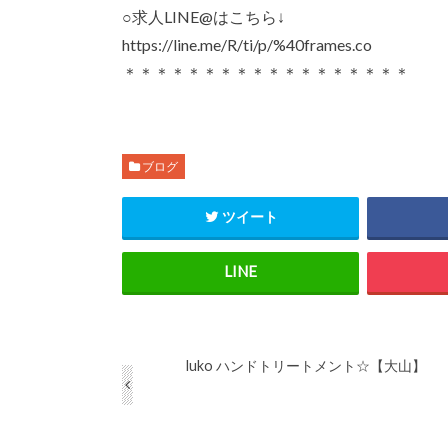
○求人LINE@はこちら↓
https://line.me/R/ti/p/%40frames.co
＊＊＊＊＊＊＊＊＊＊＊＊＊＊＊＊＊＊
ブログ
ツイート
luko ハンドトリートメント☆【大山】