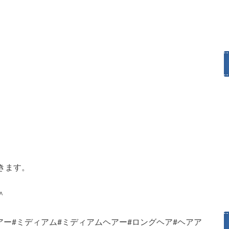
きます。
＾
アー#ミディアム#ミディアムヘアー#ロングヘア#ヘアア