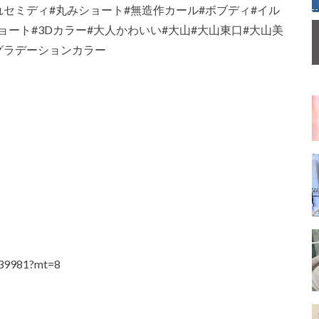
れセミディ#丸みショート#無造作カール#ボブディ#イル
ート#3Dカラー#大人かわいい#大山#大山東口#大山美
グラデーションカラー
4439981?mt=8