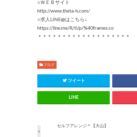
○ＷＥＢサイト
http://www.theta-h.com/
○求人LINE@はこちら↓
https://line.me/R/ti/p/%40frames.co
＊＊＊＊＊＊＊＊＊＊＊＊＊＊＊＊＊＊＊
ブログ
ツイート
セルフアレンジ＊【大山】