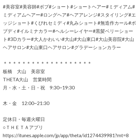
#美容室#美容師#ボブ#ショート#ショートヘアー#ミディアム#
ミディアムヘアー#ロングヘア#ヘアアレンジ#スタイリング#エ
ッジショート#くびれセミディ#丸みショート#無造作カール#ボ
ブディ#イルミナカラー#ヘルシーレイヤー#黒髪ベリーショー
ト#3Dカラー#大人かわいい#大山#大山東口#大山美容院#大山
ヘアサロン#大山東口ヘアサロン#グラデーションカラー
＊＊＊＊＊＊＊＊＊＊＊＊＊＊＊＊＊＊＊
板橋 大山 美容室
THETA大山 営業時間
月・水・土・日・祝 9:30~19:30
木・金 12:00~21:30
定休日・毎週火曜日
○ＴＨＥＴＡアプリ
https://itunes.apple.com/jp/app/theta/id1274439981?mt=8