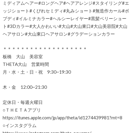
ミディアムヘアー#ロングヘア#ヘアアレンジ#スタイリング#エ
ッジショート#くびれセミディ#丸みショート#無造作カール#ボ
ブディ#イルミナカラー#ヘルシーレイヤー#黒髪ベリーショー
ト#3Dカラー#大人かわいい#大山#大山東口#大山美容院#大山
ヘアサロン#大山東口ヘアサロン#グラデーションカラー
＊＊＊＊＊＊＊＊＊＊＊＊＊＊＊＊＊＊＊
板橋 大山 美容室
THETA大山 営業時間
月・水・土・日・祝 9:30~19:30
木・金 12:00~21:30
定休日・毎週火曜日
○ＴＨＥＴＡアプリ
https://itunes.apple.com/jp/app/theta/id1274439981?mt=8
○インスタグラム
https://www.instagram.com/theta_ooyama/