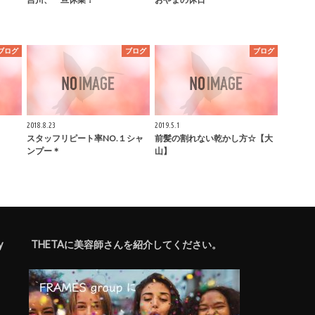
ブログ
ブログ
ブログ
2018.8.23
2019.5.1
スタッフリピート率NO.１シャ
前髪の割れない乾かし方☆【大
ンプー＊
山】
y
THETAに美容師さんを紹介してください。