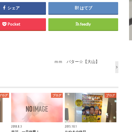
シェア
はてブ
Pocket
feedly
ｍｍ バター☆【大山】
ブログ
ブログ
ブログ
2018.8.3
2015.10.1
吉川、一旦休業！
おやまの休日