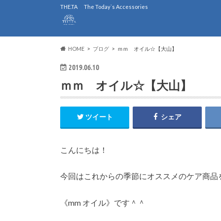
THE.TA The Today`s Accessories
HOME
ブログ
ｍｍ オイル☆【大山】
2019.06.10
ｍｍ オイル☆【大山】
ツイート
シェア
こんにちは！
今回はこれからの季節にオススメのケア商品
《mm オイル》です＾＾