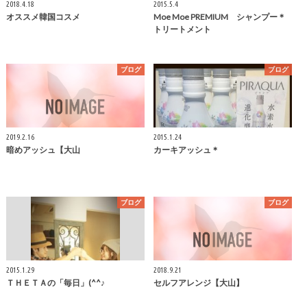
2018.4.18
2015.5.4
オススメ韓国コスメ
Moe Moe PREMIUM シャンプー＊
トリートメント
ブログ
ブログ
2019.2.16
2015.1.24
暗めアッシュ【大山
カーキアッシュ＊
ブログ
ブログ
2015.1.29
2018.9.21
ＴＨＥＴＡの「毎日」(^^♪
セルフアレンジ【大山】