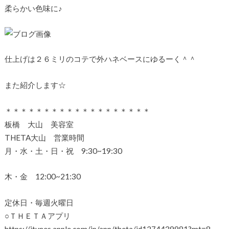
柔らかい色味に♪
仕上げは２６ミリのコテで外ハネベースにゆるーく＾＾
また紹介します☆
＊＊＊＊＊＊＊＊＊＊＊＊＊＊＊＊＊＊＊
板橋 大山 美容室
THETA大山 営業時間
月・水・土・日・祝 9:30~19:30
木・金 12:00~21:30
定休日・毎週火曜日
○ＴＨＥＴＡアプリ
https://itunes.apple.com/jp/app/theta/id1274439981?mt=8