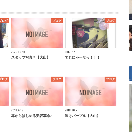
ブログ
ブログ
ブログ
2020.10.30
2017.6.5
スタッフ写真＊【大山】
てじにゃーなっ！！！
ブログ
ブログ
ブログ
2018.6.18
2018.10.5
耳からはじめる美容革命♪
透けパープル【大山】