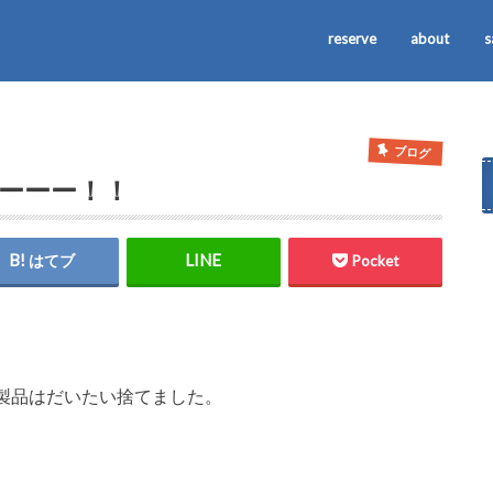
reserve
about
s
ブログ
たーーー！！
はてブ
Pocket
製品はだいたい捨てました。