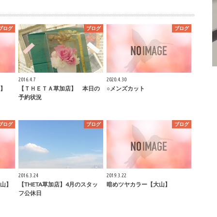
ブログ
ブログ
ブログ
2016.4.7
2020.4.30
】
【ＴＨＥＴＡ草加店】 本日の
○メンズカット
予約状況
ブログ
ブログ
ブログ
2016.3.24
2019.3.22
山】
【THETA草加店】4月のスタッ
暗めツヤカラー【大山】
フ公休日